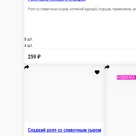
Ролл Запеченный с грибами
Запеченный ролл с шампиньонами, томатами, зел