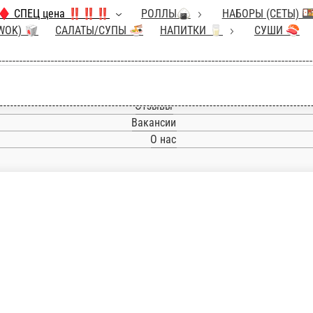
вого
♦️ СПЕЦ цена ‼️‼️‼️
РОЛЛЫ🍙
Ы 🍶
ДЕСЕРТЫ 🍰
РИС и ЛАПША (WOK) 
Главная
9 рублей
Отзывы
Вакансии
О нас