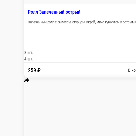
Ролл Запеченный острый
Запеченный ролл с омлетом, огурцом, икрой, м
8 шт.
4 шт.
259 ₽