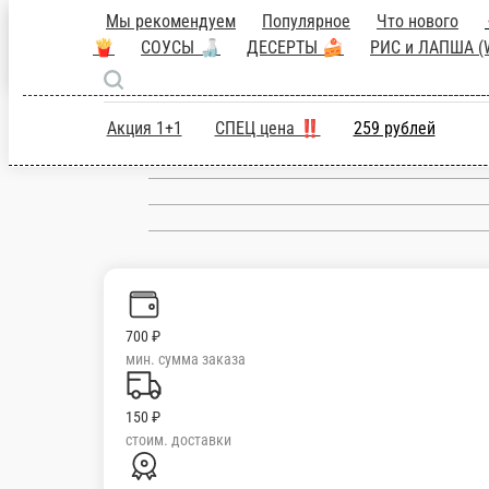
Мы рекомендуем
Популярное
Что но
🍕
ПИЦЦА 🍕
ЗАКУСКИ 🍟
СОУС
Магнитогорск
СУШИ 🍣
ЕДА ЗА БАЛЛЫ 🎁
ru
Акция 1+1
СПЕЦ цена ‼️
25
Настройки
89050002424
700 ₽
мин. сумма заказа
150 ₽
стоим. доставки