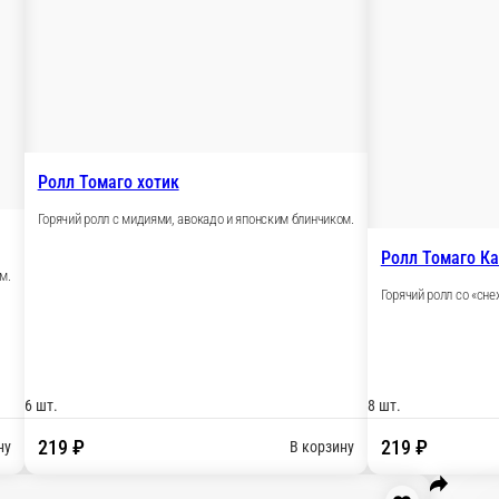
кунжутом, японским омлетом, полит соусом «Кобояки»
В корзину