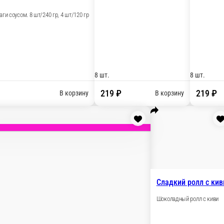
еным луком, копченой курой, сливочным сыром, кунжутом мик