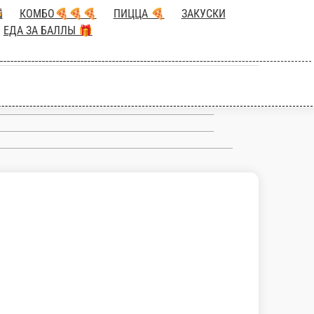
НАБОРЫ (СЕТЫ) 🍱
КОМБО🍕🍕

САЛАТЫ/СУПЫ 🍜
НАПИТКИ 🥛