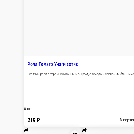
Ролл запеченный Майами
Запеченный ролл со сливочным сыром, огурцом, 
8 шт.
4 шт.
259 ₽