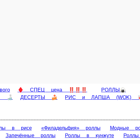
Тортилья с лососем
Сырная лепешка со сливочным сыром, лососем, ог
ым луком и листом салата. 190гр.
8 шт.
4 шт.
339 ₽
В корзину