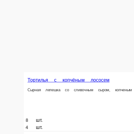
Тортилья с овощами
Сырная лепешка со сливочным сыром, помидором, огурцом, болгарским
8 шт.
4 шт.
214 ₽
Информация об оплате
Наличный расчёт
Оплата производится наличными курьеру при доставк
Картой