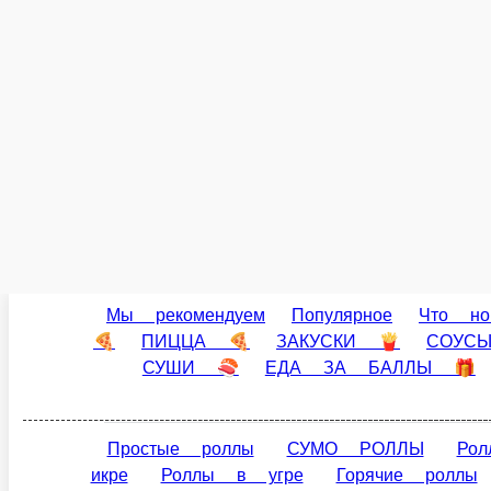
Тортилья с копчёным лососем
Сырная лепешка со сливочным сыром, копченым лососем, икрой, зелен
8 шт.
4 шт.
358 ₽