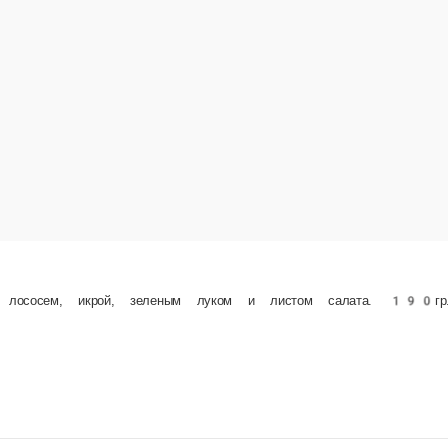
 перцем, листом салата и зеленым луком. 190гр.
10 ш
8 шт.
5 шт
176 ₽
2
В корзину
В корзину
е заказа или самовывозом из точки продаж. При оформлении заказа укажит