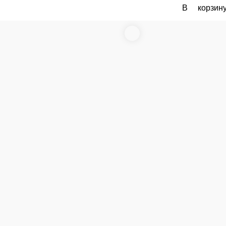
доставке заказа или при самовывозе из точки продаж.
мощью карты любого банка.
 в нашем меню. Спешите заказать онлайн!