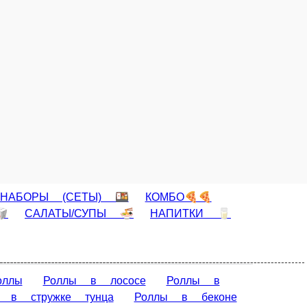
урцом и зеленым луком. 190гр.
В корзину