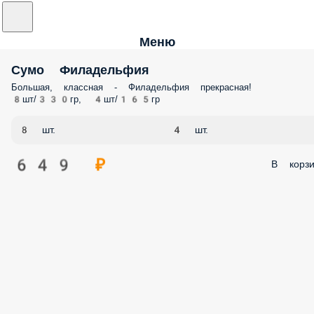
Меню
Сумо Филадельфия
Большая, классная - Филадельфия прекрасная!
8шт/330гр, 4шт/165гр
8 шт.
4 шт.
649 ₽
В корзи