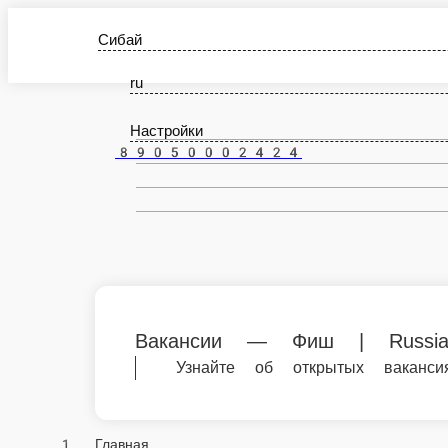
Сибай
ru
Настройки
89050002424
Вакансии — Фиш | Russia
Узнайте об открытых вакансиях в Фиш |
Главная