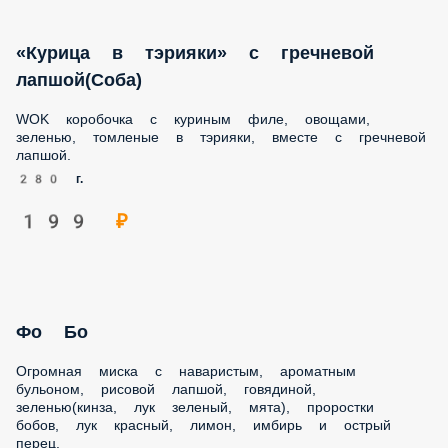
лапшой(Соба)
WOK коробочка с куриным филе, овощами, зеленью,
томленые в тэрияки, вместе с гречневой лапшой.
280 г.
199 ₽
Фо Бо
Огромная миска с наваристым, ароматным бульоном,
рисовой лапшой, говядиной, зеленью(кинза, лук зеленый,
мята), проростки бобов, лук красный, лимон, имбирь и
острый перец.
850 мл.
149 ₽
179 ₽