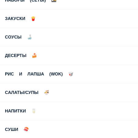
НАБОРЫ (СЕТЫ) 🍱
ЗАКУСКИ 🍟
СОУСЫ 🍶
ДЕСЕРТЫ 🍰
РИС И ЛАПША (WOK) 🥡
САЛАТЫ/СУПЫ 🍜
НАПИТКИ 🥛
СУШИ 🍣