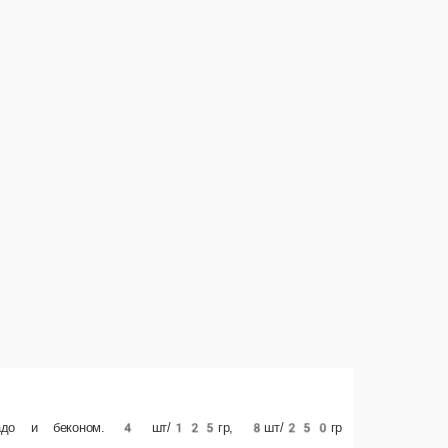
шт/230гр
корзину
е заказа или самовывозом из точки продаж. При оформлении заказа укажит