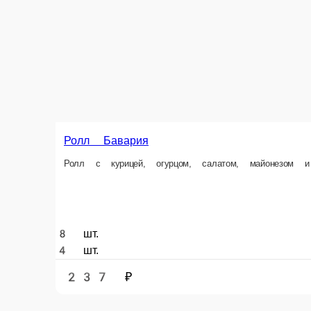
Ролл Кунсей батакон
© FoodSoul, Inc. 2026.
Пользовательское соглашение
Лицензионное соглашение
Условия акций сервиса
Политика конфиденциальности
Правила оплаты
Мы в социальных сетях:
Скачивайте бесплатно наше приложение:
2026 Работает на платформе
FoodSoul