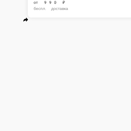
от
990 ₽
беспл. доставка
Ролл Кунсей батакон
Ролл с беконом, лососем, сливочным сыром, свежим огурцом. 4 шт/11