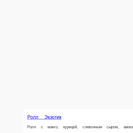
Ролл Бавария
Ролл с курицей, огурцом, салатом, майонезом и беконом. 4 шт/115гр, 8
8 шт.
4 шт.
237 ₽
В 
Информация об оплате
Наличный расчёт
Оплата производится наличными курьеру при доставк