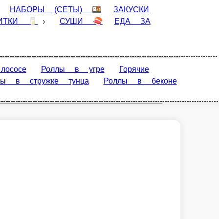

ЗАКУСКИ 🍟
СОУСЫ 🍶
ДЕСЕРТЫ
Горячие роллы
Запечённые роллы
Роллы в
чике
Хотики