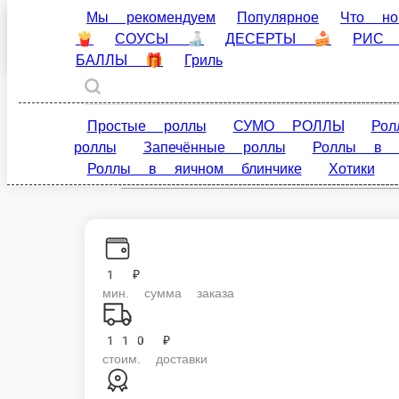
Мы рекомендуем
Популярное
Что нового
Сибай
🍰
РИС и ЛАПША (WOK) 🥡
САЛАТЫ/СУПЫ 🍜
ru
Простые роллы
СУМО РОЛЛЫ
Роллы в рис
Настройки
икре
Модные роллы
Роллы в кунжуте
Рол
89050002424
1 ₽
мин. сумма заказа
110 ₽
стоим. доставки