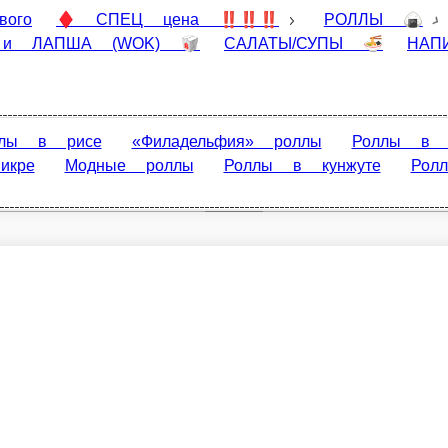
♦️ СПЕЦ цена ‼️‼️‼️
РОЛЛЫ 🍙
НАБОРЫ (СЕТЫ) 
НАПИТКИ 🥛
СУШИ 🍣
ЕДА ЗА БАЛЛЫ 🎁
Гриль
е
«Филадельфия» роллы
Роллы в лососе
Роллы в угре
Главная
лы в стружке тунца
Роллы в беконе
Роллы в яичном блин
Отзывы
Вакансии
О нас