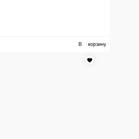
доставке заказа или при самовывозе из точки продаж.
мощью карты любого банка.
ии в нашем меню. Спешите заказать онлайн!