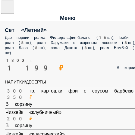
Меню
Сет «Летний»
Две порции ролла Филадельфия-баланс. (16шт), Бэби
ролл (8шт), ролл Харумаки с жареным лососем (8шт)
ролл Лава (8шт), ролл Дакота (8шт), ролл Бомбей 
шт)
1800 г.
1 199 ₽
В корзи
НАПИТКИ/ДЕСЕРТЫ
300 гр. картошки фри с соусом барбекю
350 ₽
В корзину
Чизкейк «клубничный»
200 ₽
В корзину